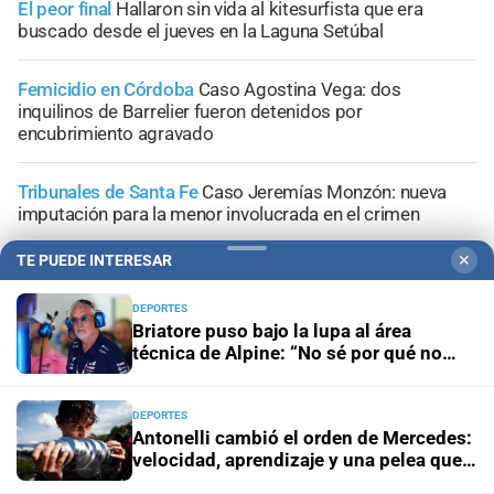
El peor final
Hallaron sin vida al kitesurfista que era
buscado desde el jueves en la Laguna Setúbal
Femicidio en Córdoba
Caso Agostina Vega: dos
inquilinos de Barrelier fueron detenidos por
encubrimiento agravado
Tribunales de Santa Fe
Caso Jeremías Monzón: nueva
imputación para la menor involucrada en el crimen
TE PUEDE INTERESAR
✕
Conferencia de prensa
La causa por el geriátrico
incendiado podría extenderse a otros establecimientos
DEPORTES
clandestinos
Briatore puso bajo la lupa al área
técnica de Alpine: “No sé por qué no
ganamos”
DEPORTES
Antonelli cambió el orden de Mercedes:
+
Información General
velocidad, aprendizaje y una pelea que
Wolff ya intenta controlar