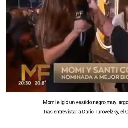
0
seconds
Momi eligió un vestido negro muy larg
of
0
Tras entrevistar a Darío Turovelzky, el 
seconds
Volume
0%