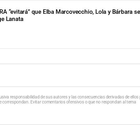
A “evitará” que Elba Marcovecchio, Lola y Bárbara s
ge Lanata
usiva responsabilidad de sus autores y las consecuencias derivadas de ellos
que correspondan. Evitar comentarios ofensivos o que no respondan al tema