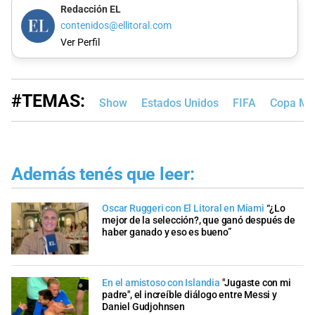
Redacción EL
contenidos@ellitoral.com
Ver Perfil
#TEMAS:
Show
Estados Unidos
FIFA
Copa Mun
Además tenés que leer:
Oscar Ruggeri con El Litoral en Miami
“¿Lo
mejor de la selección?, que ganó después de
haber ganado y eso es bueno”
En el amistoso con Islandia
"Jugaste con mi
padre", el increíble diálogo entre Messi y
Daniel Gudjohnsen