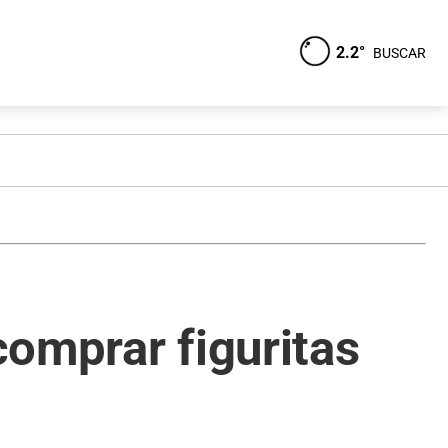
2.2°
BUSCAR
comprar figuritas