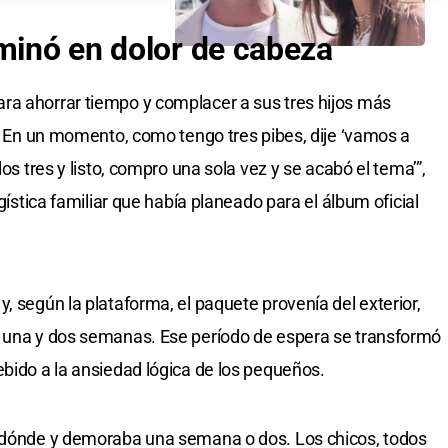
rminó en dolor de cabeza
ra ahorrar tiempo y complacer a sus tres hijos más
r. En un momento, como tengo tres pibes, dije ‘vamos a
los tres y listo, compro una sola vez y se acabó el tema’”,
ogística familiar que había planeado para el álbum oficial
, según la plataforma, el paquete provenía del exterior,
e una y dos semanas. Ese período de espera se transformó
ebido a la ansiedad lógica de los pequeños.
é dónde y demoraba una semana o dos. Los chicos, todos