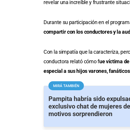
revelar una increíble y frustrante situaci
seconds
Volume
0%
Durante su participación en el progra
compartir con los conductores y la aud
Con la simpatía que la caracteriza, pero
conductora relató cómo f
ue víctima de
especial a sus hijos varones, fanático
MIRÁ TAMBIÉN
Pampita habría sido expulsa
exclusivo chat de mujeres del
motivos sorprendieron