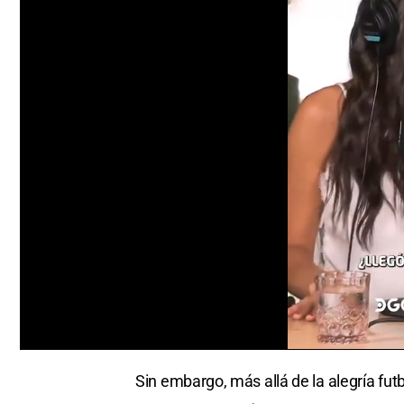
0
seconds
Sin embargo, más allá de la alegría futb
of
0