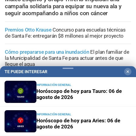
campaña solidaria para equipar su nueva ala y
seguir acompañando a niños con cáncer
Premios Otto Krause
Concurso para escuelas técnicas
de Santa Fe: entregarán $8 millones al mejor proyecto
Cómo prepararse para una inundación
El plan familiar de
la Municipalidad de Santa Fe para actuar antes de que
llegue el agua
TE PUEDE INTERESAR
✕
Ciudad de Santa Fe
Nueva Estación Policial Parque
Federal: ubicación, inversión y detalles del proyecto
INFORMACIÓN GENERAL
Horóscopo de hoy para Tauro: 06 de
agosto de 2026
Ciudad de Santa Fe
La conmovedora colecta para hacer
el piso a la casita donde viven dos niñas con saturnismo
INFORMACIÓN GENERAL
Horóscopo de hoy para Aries: 06 de
agosto de 2026