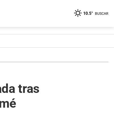
10.5°
BUSCAR
da tras
omé