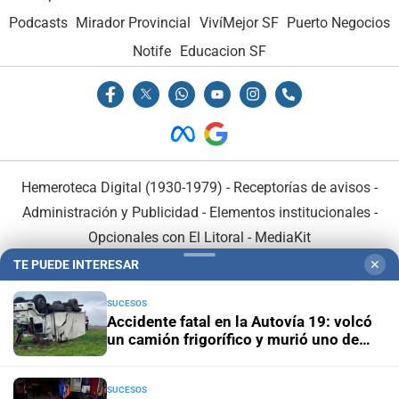
Podcasts
Mirador Provincial
VivíMejor SF
Puerto Negocios
Notife
Educacion SF
Hemeroteca Digital (1930-1979)
-
Receptorías de avisos
-
Administración y Publicidad
-
Elementos institucionales
-
Opcionales con El Litoral
-
MediaKit
TE PUEDE INTERESAR
✕
El Litoral es miembro de:
SUCESOS
Accidente fatal en la Autovía 19: volcó
un camión frigorífico y murió uno de
sus ocupantes
SUCESOS