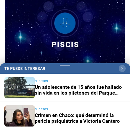
TE PUEDE INTERESAR
✕
Horóscopo del día
Horóscopo de hoy para Piscis:
10 de agosto de 2026
SUCESOS
Un adolescente de 15 años fue hallado
sin vida en los piletones del Parque
Horóscopo del día
Horóscopo de hoy para Acuario: 10
Garay
de agosto de 2026
SUCESOS
Crimen en Chaco: qué determinó la
Horóscopo del día
Horóscopo de hoy para Capricornio:
pericia psiquiátrica a Victoria Cantero
10 de agosto de 2026