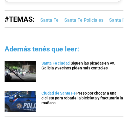
#TEMAS:
Santa Fe
Santa Fe Policiales
Santa Fe
Además tenés que leer:
Santa Fe ciudad
Siguen las picadas en Av.
Galicia y vecinos piden más controles
Ciudad de Santa Fe
Preso por chocar a una
ciclista para robarle la bicicleta y fracturarle la
muñeca