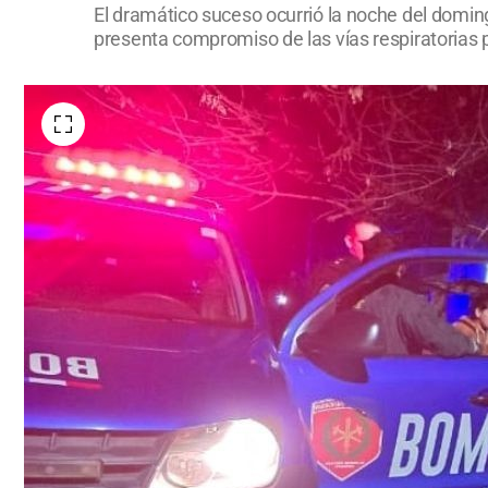
El dramático suceso ocurrió la noche del domin
presenta compromiso de las vías respiratorias p