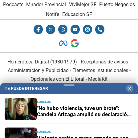
Podcasts
Mirador Provincial
VivíMejor SF
Puerto Negocios
Notife
Educacion SF
Hemeroteca Digital (1930-1979)
-
Receptorías de avisos
-
Administración y Publicidad
-
Elementos institucionales
-
Opcionales con El Litoral
-
MediaKit
TE PUEDE INTERESAR
✕
El Litoral es miembro de:
SUCESOS
"No hubo violencia, tuve un brote":
Candela Arizaga amplió su declaración
y desligó a Facundo Moyano
SUCESOS
En Asociación con: