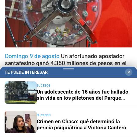
Domingo 9 de agosto
Un afortunado apostador
santafesino ganó 4.350 millones de pesos en el
sorteo especial del Quini 6
TE PUEDE INTERESAR
✕
SUCESOS
Sorteo del domingo 9 de agosto
Quini 6: estos son los
Un adolescente de 15 años fue hallado
números ganadores
sin vida en los piletones del Parque
Garay
En Rosario
Lionel Messi y su familia dieron el último
adiós a Jorge Messi en una ceremonia íntima
SUCESOS
Crimen en Chaco: qué determinó la
pericia psiquiátrica a Victoria Cantero
Pronóstico nacional
Frío extremo: 13 provincias están