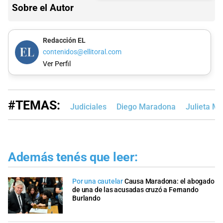
Sobre el Autor
Redacción EL
contenidos@ellitoral.com
Ver Perfil
#TEMAS:
Judiciales
Diego Maradona
Julieta M
Además tenés que leer:
Por una cautelar
Causa Maradona: el abogado
de una de las acusadas cruzó a Fernando
Burlando