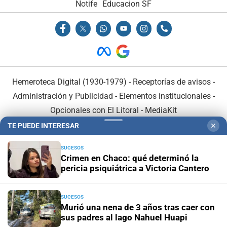
Notife
Educacion SF
Hemeroteca Digital (1930-1979)
-
Receptorías de avisos
-
Administración y Publicidad
-
Elementos institucionales
-
Opcionales con El Litoral
-
MediaKit
TE PUEDE INTERESAR
✕
El Litoral es miembro de:
SUCESOS
Crimen en Chaco: qué determinó la
pericia psiquiátrica a Victoria Cantero
SUCESOS
En Asociación con:
Murió una nena de 3 años tras caer con
sus padres al lago Nahuel Huapi