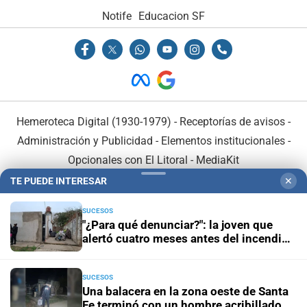
Notife
Educacion SF
Hemeroteca Digital (1930-1979)
-
Receptorías de avisos
-
Administración y Publicidad
-
Elementos institucionales
-
Opcionales con El Litoral
-
MediaKit
TE PUEDE INTERESAR
✕
El Litoral es miembro de:
SUCESOS
"¿Para qué denunciar?": la joven que
alertó cuatro meses antes del incendio
reclama ser escuchada
SUCESOS
En Asociación con:
Una balacera en la zona oeste de Santa
Fe terminó con un hombre acribillado