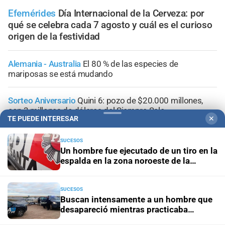
Efemérides
Día Internacional de la Cerveza: por
qué se celebra cada 7 agosto y cuál es el curioso
origen de la festividad
Alemania - Australia
El 80 % de las especies de
mariposas se está mudando
Sorteo Aniversario
Quini 6: pozo de $20.000 millones,
con 3 millones de dólares del Siempre Sale
TE PUEDE INTERESAR
✕
Visitas guiadas
Las escuelas santafesinas vivirán de
SUCESOS
cerca los Juegos Suramericanos 2026
Un hombre fue ejecutado de un tiro en la
espalda en la zona noroeste de la
ciudad
Doble alerta meteorológico
Así avanza la tormenta por
Santa Fe con alerta amarilla; la información minuto a
SUCESOS
minuto
Buscan intensamente a un hombre que
desapareció mientras practicaba
kitesurf en Paraje El Chaquito