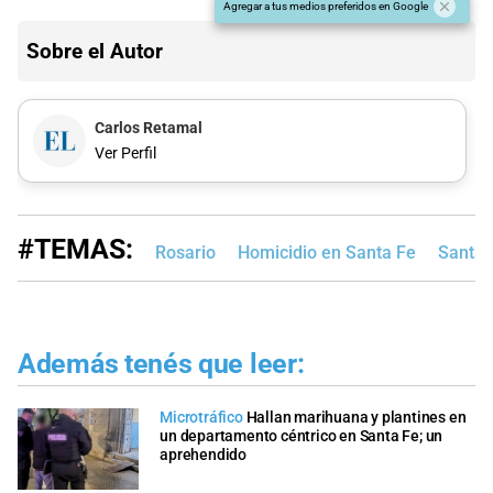
Agregar a tus medios preferidos en Google
Sobre el Autor
Carlos Retamal
Ver Perfil
#TEMAS:
Rosario
Homicidio en Santa Fe
Santa 
Además tenés que leer:
Microtráfico
Hallan marihuana y plantines en
un departamento céntrico en Santa Fe; un
aprehendido