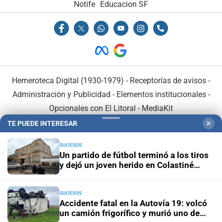
Notife
Educacion SF
Hemeroteca Digital (1930-1979)
-
Receptorías de avisos
-
Administración y Publicidad
-
Elementos institucionales
-
Opcionales con El Litoral
-
MediaKit
TE PUEDE INTERESAR
✕
El Litoral es miembro de:
SUCESOS
Un partido de fútbol terminó a los tiros
y dejó un joven herido en Colastiné
Norte
SUCESOS
En Asociación con:
Accidente fatal en la Autovía 19: volcó
un camión frigorífico y murió uno de