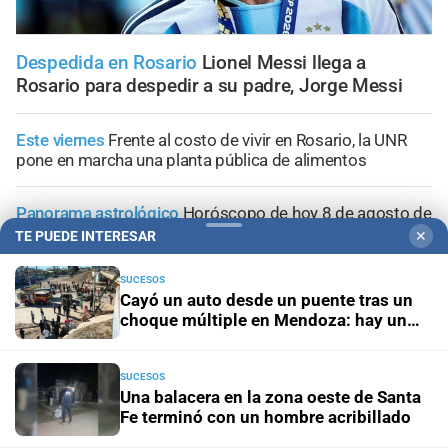
Despedida en Rosario
Lionel Messi llega a
Rosario para despedir a su padre, Jorge Messi
Este viernes
Frente al costo de vivir en Rosario, la UNR
pone en marcha una planta pública de alimentos
Panorama astrológico
Horóscopo de hoy 8 de agosto de
2026
TE PUEDE INTERESAR
✕
SUCESOS
Horóscopo del día
Horóscopo de hoy para Piscis: 08 de
Cayó un auto desde un puente tras un
agosto de 2026
choque múltiple en Mendoza: hay un
muerto y varios heridos
Horóscopo del día
Horóscopo de hoy para Acuario: 08
de agosto de 2026
SUCESOS
Una balacera en la zona oeste de Santa
Fe terminó con un hombre acribillado