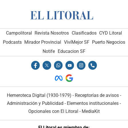
Campolitoral
Revista Nosotros
Clasificados
CYD Litoral
Podcasts
Mirador Provincial
VivíMejor SF
Puerto Negocios
Notife
Educacion SF
Hemeroteca Digital (1930-1979)
-
Receptorías de avisos
-
Administración y Publicidad
-
Elementos institucionales
-
Opcionales con El Litoral
-
MediaKit
El Litoral es miembro de: