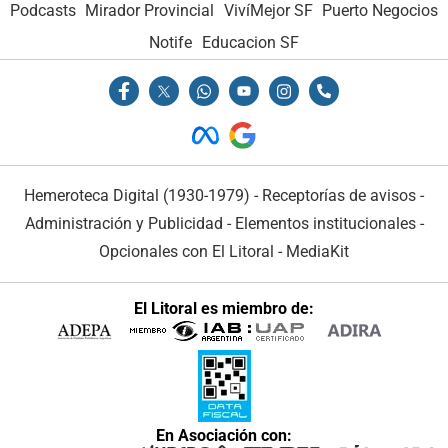
Podcasts
Mirador Provincial
VivíMejor SF
Puerto Negocios
Notife
Educacion SF
Hemeroteca Digital (1930-1979)
-
Receptorías de avisos
-
Administración y Publicidad
-
Elementos institucionales
-
Opcionales con El Litoral
-
MediaKit
El Litoral es miembro de:
En Asociación con: