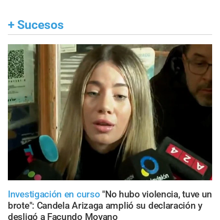
+
Sucesos
Investigación en curso
"No hubo violencia, tuve un
brote": Candela Arizaga amplió su declaración y
desligó a Facundo Moyano