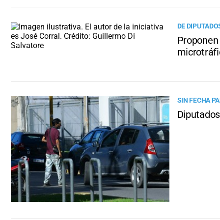
DE DIPUTADO
Proponen v
microtráf
SIN FECHA P
Diputados