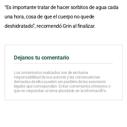
“Es importante tratar de hacer sorbitos de agua cada
una hora, cosa de que el cuerpo no quede
deshidratado”, recomendó Grin al finalizar.
Dejanos tu comentario
Los comentarios realizados son de exclusiva
responsabilidad de sus autores y las consecuencias
derivadas de ellos pueden ser pasibles de las sanciones
legales que correspondan. Evitar comentarios ofensivos o
que no respondan al tema abordado en la informaciÃ³n.