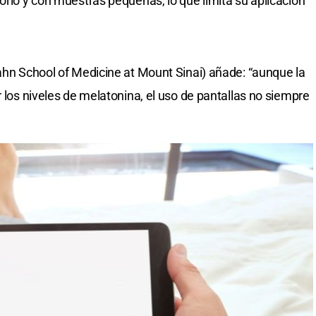
orio y con muestras pequeñas, lo que limita su aplicación
cahn School of Medicine at Mount Sinai) añade: “aunque la
r los niveles de melatonina, el uso de pantallas no siempre