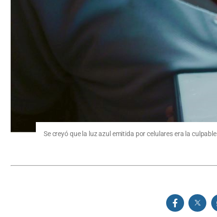
Se creyó que la luz azul emitida por celulares era la culpab