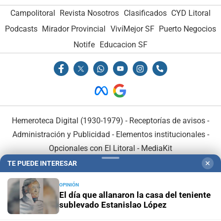
Campolitoral
Revista Nosotros
Clasificados
CYD Litoral
Podcasts
Mirador Provincial
VivíMejor SF
Puerto Negocios
Notife
Educacion SF
Hemeroteca Digital (1930-1979)
-
Receptorías de avisos
-
Administración y Publicidad
-
Elementos institucionales
-
Opcionales con El Litoral
-
MediaKit
TE PUEDE INTERESAR
✕
El Litoral es miembro de:
OPINIÓN
El día que allanaron la casa del teniente
sublevado Estanislao López