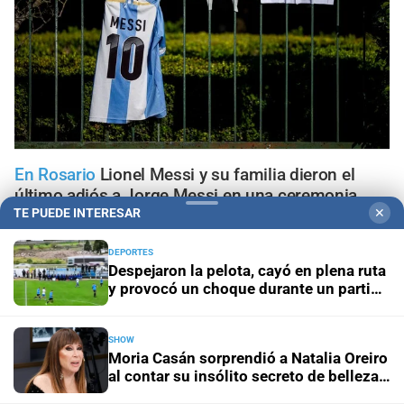
En Rosario
Lionel Messi y su familia dieron el
último adiós a Jorge Messi en una ceremonia
TE PUEDE INTERESAR
✕
íntima
DEPORTES
Pronóstico nacional
Frío extremo: 13 provincias están
Despejaron la pelota, cayó en plena ruta
bajo alerta amarilla por temperaturas bajas
y provocó un choque durante un partido
del ascenso
Aniversario
El Litoral cumplió 108 años y celebró la
SHOW
trayectoria de empleados que son parte de su historia
Moria Casán sorprendió a Natalia Oreiro
al contar su insólito secreto de belleza:
“Esperma de salmón”
Panorama astrológico
Horóscopo de hoy 9 de agosto de