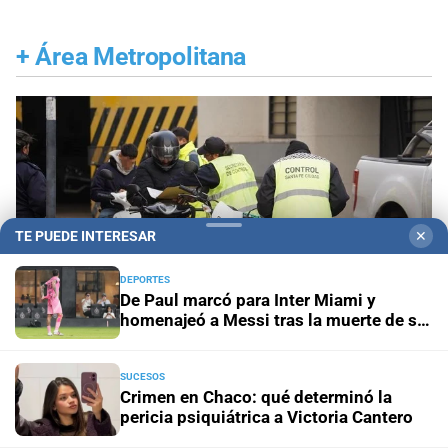
+
Área Metropolitana
TE PUEDE INTERESAR
✕
DEPORTES
De Paul marcó para Inter Miami y
homenajeó a Messi tras la muerte de su
padre
SUCESOS
Crimen en Chaco: qué determinó la
Actualización
Suben las multas en Santa Fe:
pericia psiquiátrica a Victoria Cantero
cómo quedarán los nuevos montos de las