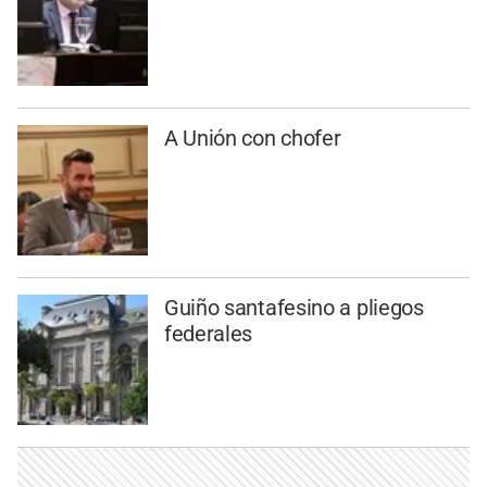
A Unión con chofer
Guiño santafesino a pliegos
federales