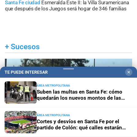
Santa Fe ciudad
Esmeralda Este II: la Villa Suramericana
que después de los Juegos será hogar de 346 familias
+
Sucesos
TE PUEDE INTERESAR
✕
ÁREA METROPOLITANA
Suben las multas en Santa Fe: cómo
quedarán los nuevos montos de las
infracciones más comunes
ÁREA METROPOLITANA
Cortes y desvíos en Santa Fe por el
partido de Colón: qué calles estarán
afectadas y cómo circularán los