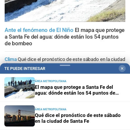
Ante el fenómeno de El Niño
El mapa que protege
a Santa Fe del agua: dónde están los 54 puntos
de bombeo
Clima
Qué dice el pronóstico de este sábado en la ciudad
de Santa Fe
TE PUEDE INTERESAR
✕
Gestión de Riesgo
Fenómeno El Niño: así es el portal
ÁREA METROPOLITANA
informativo que lanzó la ciudad de Santa Fe
El mapa que protege a Santa Fe del
agua: dónde están los 54 puntos de
bombeo
En Santa Fe
Todo lo que tenés que saber antes de salir
de casa en Santa Fe este viernes 7 de agosto
ÁREA METROPOLITANA
Qué dice el pronóstico de este sábado
en la ciudad de Santa Fe
Viernes 7 de agosto de 2026
El tránsito en la provincia
de Santa Fe; la información minuto a minuto