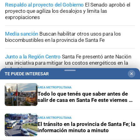
Respaldo al proyecto del Gobierno
El Senado aprobó el
proyecto que agiliza los desalojos y limita las
expropiaciones
Media sanción
Buscan habilitar otros usos para los
biocombustibles en la provincia de Santa Fe
Junto a la Región Centro
Santa Fe presentó ante Nación
una iniciativa para mitigar los costos energéticos en la
industria
TE PUEDE INTERESAR
✕
Media sanción para la emergencia
El Senado abrió el
ÁREA METROPOLITANA
paraguas antes de que llegue El Niño
Todo lo que tenés que saber antes de
salir de casa en Santa Fe este viernes 7
de agosto
ÁREA METROPOLITANA
El tránsito en la provincia de Santa Fe; la
+
Área Metropolitana
información minuto a minuto