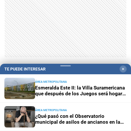
Te puede interesar
TE PUEDE INTERESAR
✕
ÁREA METROPOLITANA
Esmeralda Este II: la Villa Suramericana
que después de los Juegos será hogar
de 346 familias
ÁREA METROPOLITANA
¿Qué pasó con el Observatorio
municipal de asilos de ancianos en la
ciudad de Santa Fe?