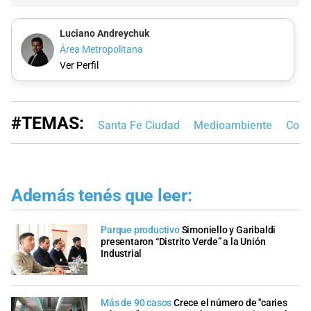
Luciano Andreychuk
Área Metropolitana
Ver Perfil
#TEMAS:
Santa Fe Ciudad
Medioambiente
Conc
Además tenés que leer:
Parque productivo
Simoniello y Garibaldi
presentaron “Distrito Verde” a la Unión
Industrial
Más de 90 casos
Crece el número de "caries