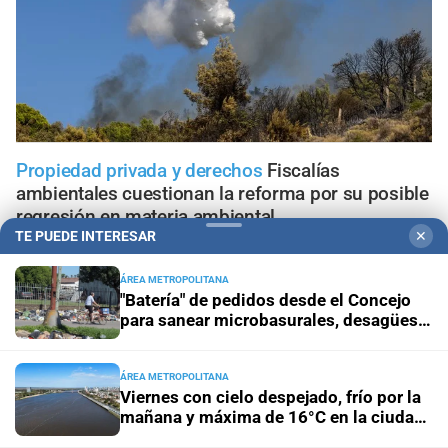
Propiedad privada y derechos
Fiscalías
ambientales cuestionan la reforma por su posible
regresión en materia ambiental
TE PUEDE INTERESAR
✕
El diario cumple 108 años
10 hechos que marcaron la
ÁREA METROPOLITANA
historia de Santa Fe, vistos desde la óptica de El Litoral
"Batería" de pedidos desde el Concejo
para sanear microbasurales, desagües y
cunetas en Santa Fe
Trabajo, fe y esperanza
¿Qué se le pide a San Cayetano?
La celebración del 7 de agosto que vuelve a reunir a miles
ÁREA METROPOLITANA
de fieles
Viernes con cielo despejado, frío por la
mañana y máxima de 16°C en la ciudad
Panorama astrológico
Horóscopo de hoy 7 de agosto de
de Santa Fe