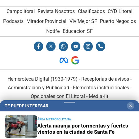
Campolitoral
Revista Nosotros
Clasificados
CYD Litoral
Podcasts
Mirador Provincial
VivíMejor SF
Puerto Negocios
Notife
Educacion SF
Hemeroteca Digital (1930-1979)
-
Receptorías de avisos
-
Administración y Publicidad
-
Elementos institucionales
-
Opcionales con El Litoral
-
MediaKit
TE PUEDE INTERESAR
✕
El Litoral es miembro de:
ÁREA METROPOLITANA
Alerta naranja por tormentas y fuertes
vientos en la ciudad de Santa Fe