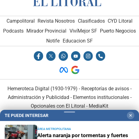
Campolitoral
Revista Nosotros
Clasificados
CYD Litoral
Podcasts
Mirador Provincial
VivíMejor SF
Puerto Negocios
Notife
Educacion SF
Hemeroteca Digital (1930-1979)
-
Receptorías de avisos
-
Administración y Publicidad
-
Elementos institucionales
-
Opcionales con El Litoral
-
MediaKit
TE PUEDE INTERESAR
✕
El Litoral es miembro de:
ÁREA METROPOLITANA
Alerta naranja por tormentas y fuertes