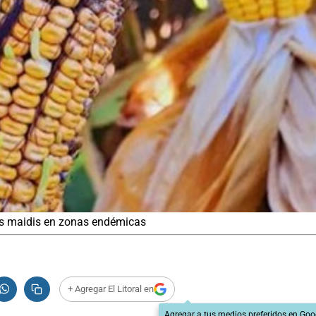
us maidis en zonas endémicas
+ Agregar El Litoral en
Agregar a tus medios preferidos en Goo