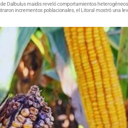
 de Dalbulus maidis reveló comportamientos heterogéneos d
istraron incrementos poblacionales, el Litoral mostró una l