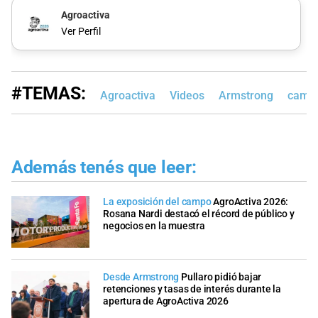
Agroactiva
Ver Perfil
#TEMAS:
Agroactiva
Videos
Armstrong
campol
Además tenés que leer:
La exposición del campo
AgroActiva 2026:
Rosana Nardi destacó el récord de público y
negocios en la muestra
Desde Armstrong
Pullaro pidió bajar
retenciones y tasas de interés durante la
apertura de AgroActiva 2026