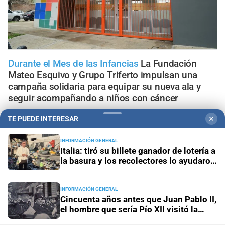
Durante el Mes de las Infancias
La Fundación
Mateo Esquivo y Grupo Triferto impulsan una
campaña solidaria para equipar su nueva ala y
seguir acompañando a niños con cáncer
TE PUEDE INTERESAR
✕
Premios Otto Krause
Concurso para escuelas técnicas
de Santa Fe: entregarán $8 millones al mejor proyecto
INFORMACIÓN GENERAL
Italia: tiró su billete ganador de lotería a
la basura y los recolectores lo ayudaron
Cómo prepararse para una inundación
El plan familiar de
a recuperarlo
la Municipalidad de Santa Fe para actuar antes de que
llegue el agua
INFORMACIÓN GENERAL
Cincuenta años antes que Juan Pablo II,
Ciudad de Santa Fe
Nueva Estación Policial Parque
el hombre que sería Pío XII visitó la
Federal: ubicación, inversión y detalles del proyecto
Argentina