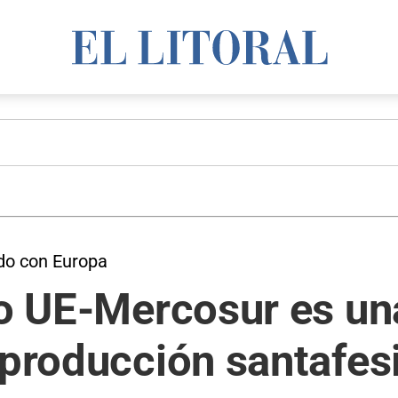
rdo con Europa
do UE-Mercosur es u
 producción santafes