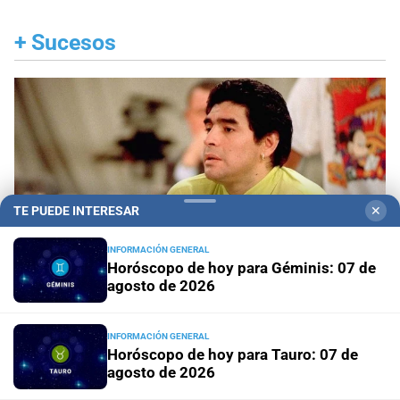
+
Sucesos
TE PUEDE INTERESAR
✕
INFORMACIÓN GENERAL
Horóscopo de hoy para Géminis: 07 de
agosto de 2026
INFORMACIÓN GENERAL
Juicio oral
Declaración clave: el enfermero
Horóscopo de hoy para Tauro: 07 de
aseguró que Maradona “fue al baño” la noche
agosto de 2026
anterior a su muerte