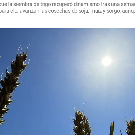
ue la siembra de trigo recuperó dinamismo tras una semana
aralelo, avanzan las cosechas de soja, maíz y sorgo, aunq