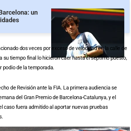
 Barcelona: un
lidades
ncionado dos veces por exceso de velocidad en la calle de
su tiempo final lo hicieron caer hasta el séptimo puesto,
er podio de la temporada.
echo de Revisión ante la FIA. La primera audiencia se
de semana del Gran Premio de Barcelona-Catalunya, y el
l caso fuera admitido al aportar nuevas pruebas
s.