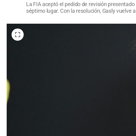
La FIA aceptó el pedido de revisión presentado 
séptimo lugar. Con la resolución, Gasly vuelve 