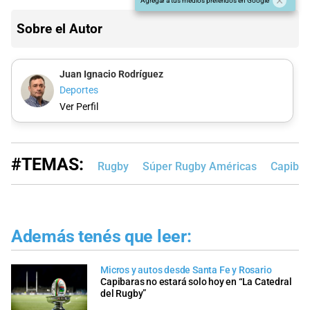
Agregar a tus medios preferidos en Google
Sobre el Autor
Juan Ignacio Rodríguez
Deportes
Ver Perfil
#TEMAS:
Rugby
Súper Rugby Américas
Capibar
Además tenés que leer:
Micros y autos desde Santa Fe y Rosario
Capibaras no estará solo hoy en “La Catedral
del Rugby”