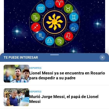
TE PUEDE INTERESAR
✕
Panorama astrológico
Horóscopo de hoy 9 de
agosto de 2026
DEPORTES
Lionel Messi ya se encuentra en Rosario
para despedir a su padre
Horóscopo del día
Horóscopo de hoy para Piscis: 09 de
agosto de 2026
DEPORTES
Murió Jorge Messi, el papá de Lionel
Horóscopo del día
Horóscopo de hoy para Acuario: 09
Messi
de agosto de 2026