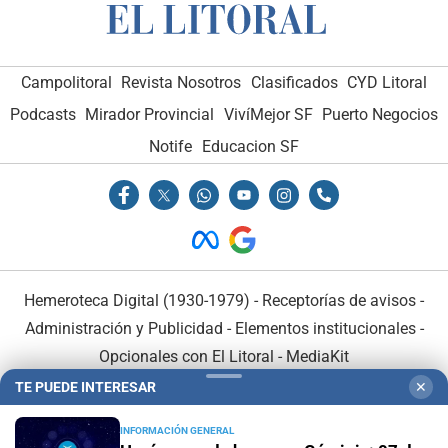
Campolitoral
Revista Nosotros
Clasificados
CYD Litoral
Podcasts
Mirador Provincial
VivíMejor SF
Puerto Negocios
Notife
Educacion SF
Hemeroteca Digital (1930-1979)
-
Receptorías de avisos
-
Administración y Publicidad
-
Elementos institucionales
-
Opcionales con El Litoral
-
MediaKit
TE PUEDE INTERESAR
✕
El Litoral es miembro de:
INFORMACIÓN GENERAL