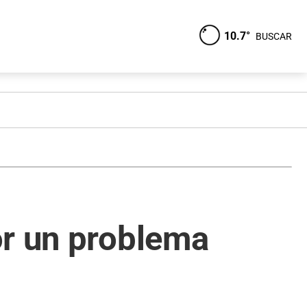
10.7°
BUSCAR
or un problema