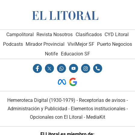
Campolitoral
Revista Nosotros
Clasificados
CYD Litoral
Podcasts
Mirador Provincial
VivíMejor SF
Puerto Negocios
Notife
Educacion SF
Hemeroteca Digital (1930-1979)
-
Receptorías de avisos
-
Administración y Publicidad
-
Elementos institucionales
-
Opcionales con El Litoral
-
MediaKit
El Litoral es miembro de: