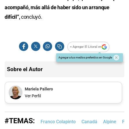
acompañó, más allá de haber sido un arranque
difícil”,
concluyó.
+ Agregar El Litoral en
Agregar a tus medios preferidos en Google
Sobre el Autor
Mariela Pallero
Ver Perfil
#TEMAS:
Franco Colapinto
Canadá
Alpine
Fó