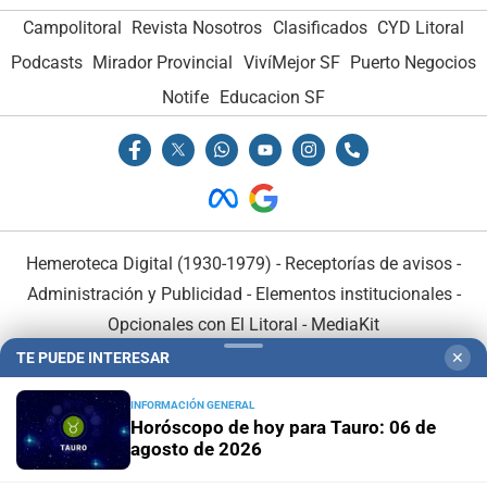
Campolitoral
Revista Nosotros
Clasificados
CYD Litoral
Podcasts
Mirador Provincial
VivíMejor SF
Puerto Negocios
Notife
Educacion SF
Hemeroteca Digital (1930-1979)
-
Receptorías de avisos
-
Administración y Publicidad
-
Elementos institucionales
-
Opcionales con El Litoral
-
MediaKit
TE PUEDE INTERESAR
✕
El Litoral es miembro de:
INFORMACIÓN GENERAL
Horóscopo de hoy para Tauro: 06 de
agosto de 2026