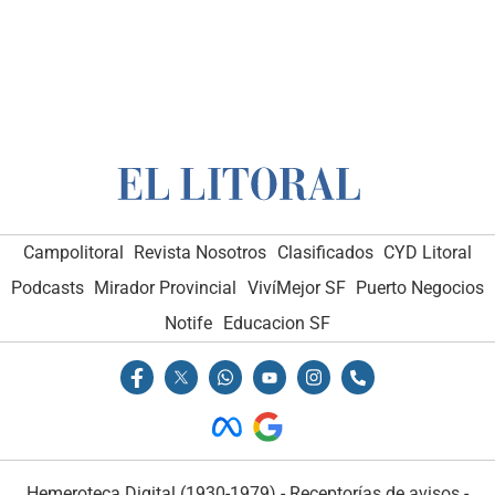
Campolitoral
Revista Nosotros
Clasificados
CYD Litoral
Podcasts
Mirador Provincial
VivíMejor SF
Puerto Negocios
Notife
Educacion SF
Hemeroteca Digital (1930-1979)
-
Receptorías de avisos
-