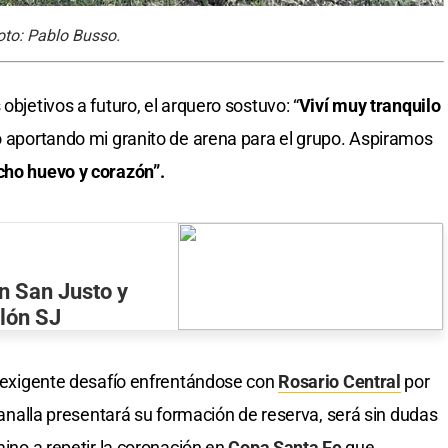
oto: Pablo Busso.
objetivos a futuro, el arquero sostuvo: “
Viví muy tranquilo
no aportando mi granito de arena para el grupo. Aspiramos
ho huevo y corazón”.
en San Justo y
olón SJ
un exigente desafío enfrentándose con
Rosario Central
por
 canalla presentará su formación de reserva, será sin dudas
mino a repetir la coronación en
Copa Santa Fe
que