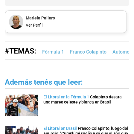
Mariela Pallero
Ver Perfil
#TEMAS:
Fórmula 1
Franco Colapinto
Automovi
Además tenés que leer:
El Litoral en la Fórmula 1
Colapinto desata
una marea celeste y blanca en Brasil
El Litoral en Brasil
Franco Colapinto, luego del
anuncio: "Cumplí mi sueño y sé que el año que