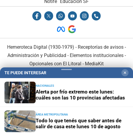
Notife
Educacion SF
Hemeroteca Digital (1930-1979)
-
Receptorías de avisos
-
Administración y Publicidad
-
Elementos institucionales
-
Opcionales con El Litoral
-
MediaKit
TE PUEDE INTERESAR
✕
El Litoral es miembro de:
NACIONALES
Alerta por frío extremo este lunes:
cuáles son las 10 provincias afectadas
ÁREA METROPOLITANA
En Asociación con:
Todo lo que tenés que saber antes de
salir de casa este lunes 10 de agosto