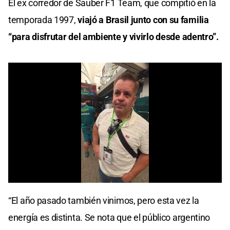
El ex corredor de Sauber F1 Team, que compitió en la
temporada 1997,
viajó a Brasil junto con su familia
“para disfrutar del ambiente y vivirlo desde adentro”.
0
seconds
“El año pasado también vinimos, pero esta vez la
of
0
energía es distinta. Se nota que el público argentino
seconds