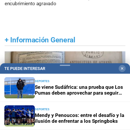
encubrimiento agravado
+
Información General
TE PUEDE INTERESAR
✕
DEPORTES
Se viene Sudáfrica: una prueba que Los
Pumas deben aprovechar para seguir
creciendo
DEPORTES
Mendy y Penoucos: entre el desafío y la
ilusión de enfrentar a los Springboks